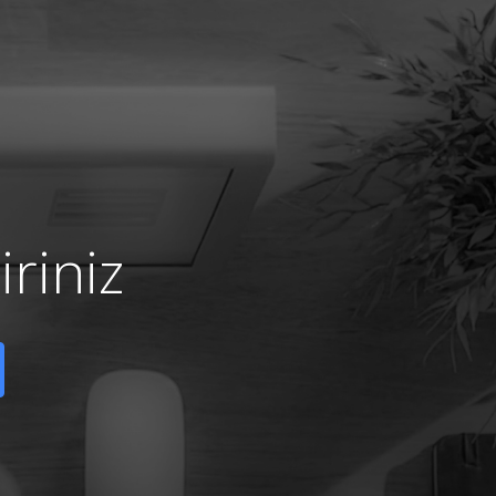
riniz